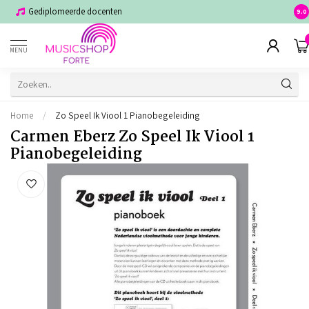
Gediplomeerde docenten
Voor
9.0
MENU
Home
/
Zo Speel Ik Viool 1 Pianobegeleiding
Carmen Eberz Zo Speel Ik Viool 1
Pianobegeleiding