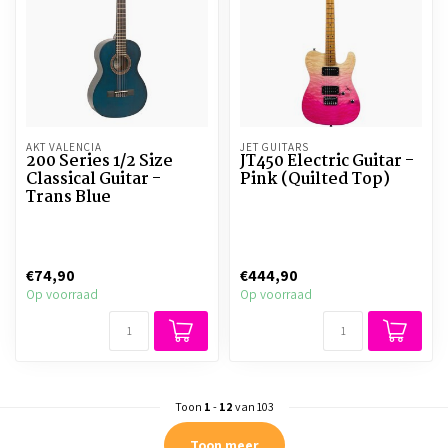
AKT VALENCIA
JET GUITARS
200 Series 1/2 Size
JT450 Electric Guitar -
Classical Guitar -
Pink (Quilted Top)
Trans Blue
€74,90
€444,90
Op voorraad
Op voorraad
Toon
1
-
12
van 103
Toon meer