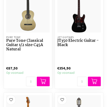
PURE TONE
JET GUITARS
Pure Tone Classical
JT350 Electric Guitar -
Guitar 1/2 size C45A
Black
Natural
€87,50
€354,90
Op voorraad
Op voorraad