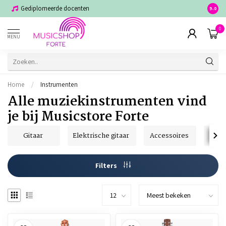
Gediplomeerde docenten
Voor j
9.0
0
MENU
Home
/
Instrumenten
Alle muziekinstrumenten vind
je bij Musicstore Forte
Gitaar
Elektrische gitaar
Accessoires
P
Filters