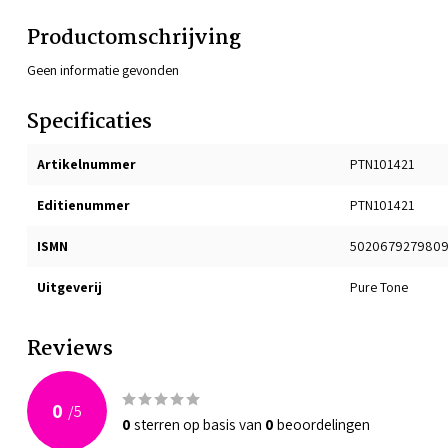
Productomschrijving
Geen informatie gevonden
Specificaties
Artikelnummer
PTN101421
Editienummer
PTN101421
ISMN
502067927980
Uitgeverij
Pure Tone
Reviews
0
/
5
0
sterren op basis van
0
beoordelingen