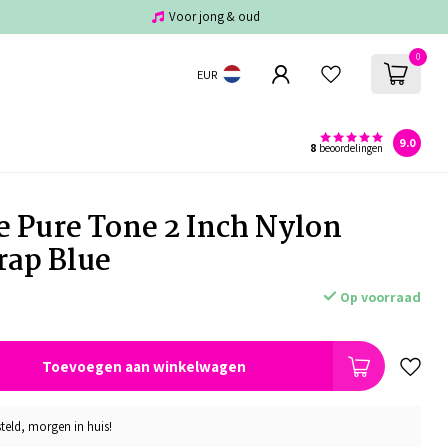
Voor jong & oud
0
EUR
9.0
8
beoordelingen
e Pure Tone 2 Inch Nylon
rap Blue
Op voorraad
Toevoegen aan winkelwagen
teld, morgen in huis!