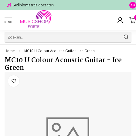
Gediplomeerde docenten
Voor
9.0
MENU
Home
/
MC10 U Colour Acoustic Guitar - Ice Green
MC10 U Colour Acoustic Guitar - Ice
Green