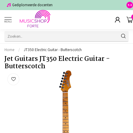
Gediplomeerde docenten
Voor
9.0
MENU
Home
/
JT350 Electric Guitar - Butterscotch
Jet Guitars JT350 Electric Guitar -
Butterscotch