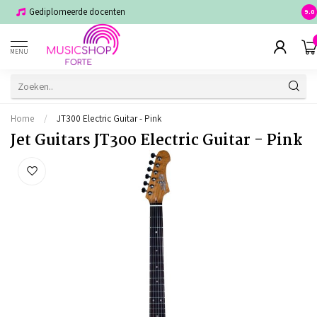
Gediplomeerde docenten
Voor
9.0
MENU
Home
/
JT300 Electric Guitar - Pink
Jet Guitars JT300 Electric Guitar - Pink