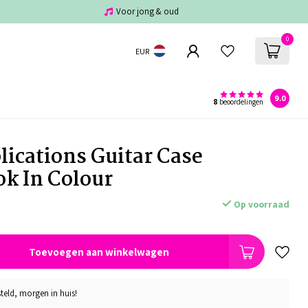
Voor jong & oud
0
EUR
9.0
8
beoordelingen
lications Guitar Case
k In Colour
Op voorraad
Toevoegen aan winkelwagen
teld, morgen in huis!