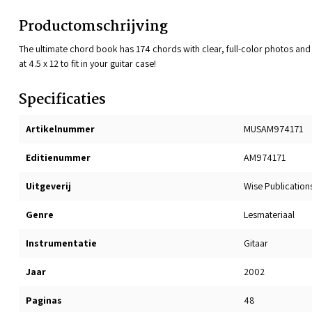
Productomschrijving
The ultimate chord book has 174 chords with clear, full-color photos an
at 4.5 x 12 to fit in your guitar case!
Specificaties
Artikelnummer
MUSAM974171
Editienummer
AM974171
Uitgeverij
Wise Publication
Genre
Lesmateriaal
Instrumentatie
Gitaar
Jaar
2002
Paginas
48