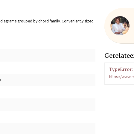
d diagrams grouped by chord family. Conveniently sized
Gerelatee
TypeError: 
https://www.m
s