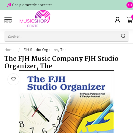
Gediplomeerde docenten
Voor
9.0
MENU
Home
/
FJH Studio Organizer, The
The FJH Music Company FJH Studio
Organizer, The