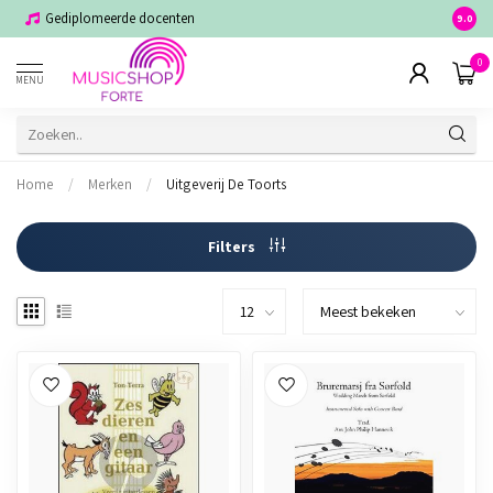
Gediplomeerde docenten
Voor j
9.0
0
MENU
Home
/
Merken
/
Uitgeverij De Toorts
Filters