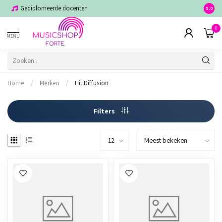
Gediplomeerde docenten
Voor j
9.0
0
MENU
Home
/
Merken
/
Hit Diffusion
Filters