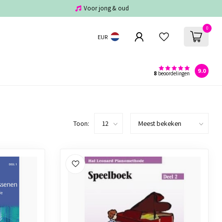
Voor jong & oud
0
EUR
9.0
8
beoordelingen
Toon: