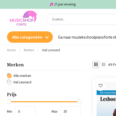
17 jaar ervaring
Alle categorieën
Ga naar muziekschoolpianoforte.nl
Home
/
Merken
/
Hal Leonard
Merken
49
Pr
Alle merken
Hal Leonard
Prijs
Min
Max