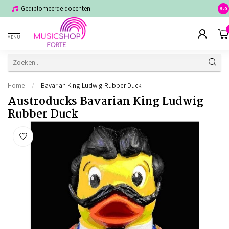
Gediplomeerde docenten
Voor
9.0
MENU
Home
/
Bavarian King Ludwig Rubber Duck
Austroducks Bavarian King Ludwig
Rubber Duck