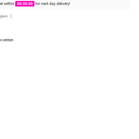
er within
00:00:00
for next-day delivery!
ijken
ocenten