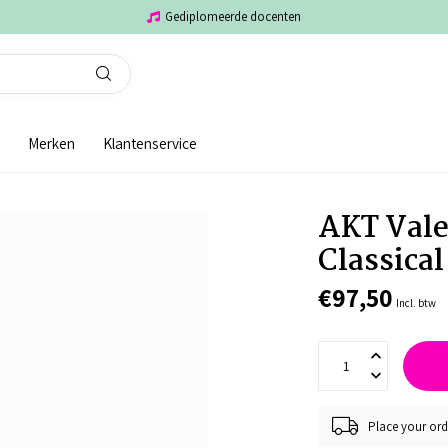
Gediplomeerde docenten
Merken
Klantenservice
AKT Valen
Classical
€97,50
Incl. btw
Place your ord