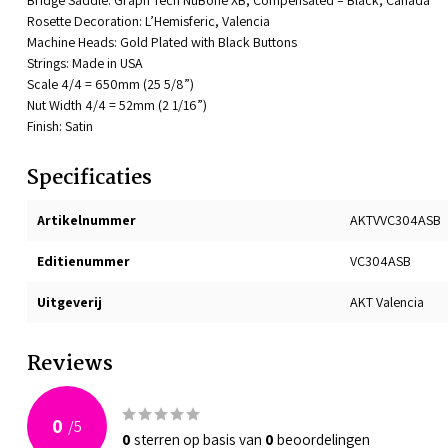
Bridge Saddle: Graph Tech NuBone XB, Compensated – Black; Canada
Rosette Decoration: L’Hemisferic, Valencia
Machine Heads: Gold Plated with Black Buttons
Strings: Made in USA
Scale 4/4 = 650mm (25 5/8”)
Nut Width 4/4 = 52mm (2 1/16”)
Finish: Satin
Specificaties
Artikelnummer
AKTVVC304ASB
Editienummer
VC304ASB
Uitgeverij
AKT Valencia
Reviews
0
/
5
0
sterren op basis van
0
beoordelingen