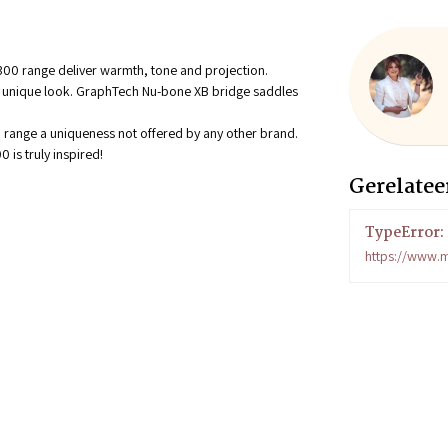
300 range deliver warmth, tone and projection.
 unique look. GraphTech Nu-bone XB bridge saddles
 range a uniqueness not offered by any other brand.
0 is truly inspired!
Gerelatee
TypeError: 
https://www.m