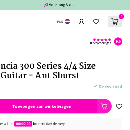
Voor jong & oud
0
EUR
9.0
8
beoordelingen
cia 300 Series 4/4 Size
 Guitar - Ant Sburst
Op voorraad
Toevoegen aan winkelwagen
er within
00:00:00
for next-day delivery!